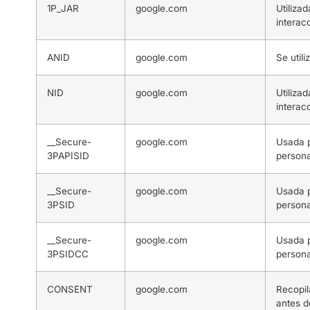
1P_JAR
google.com
Utiliza
interac
ANID
google.com
Se util
NID
google.com
Utiliza
interac
__Secure-
google.com
Usada p
3PAPISID
persona
__Secure-
google.com
Usada p
3PSID
persona
__Secure-
google.com
Usada p
3PSIDCC
persona
CONSENT
google.com
Recopil
antes de