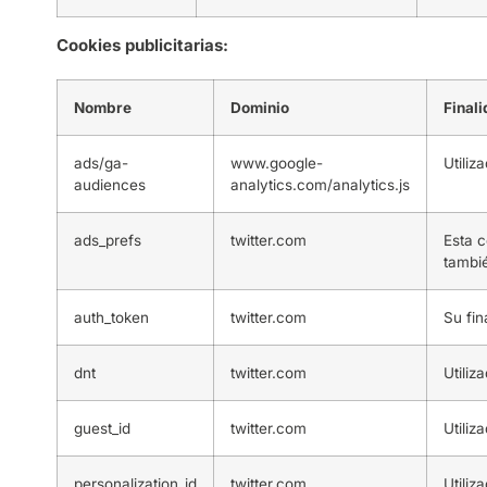
Cookies publicitarias:
Nombre
Dominio
Final
ads/ga-
www.google-
Utiliz
audiences
analytics.com/analytics.js
ads_prefs
twitter.com
Esta c
tambié
auth_token
twitter.com
Su fin
dnt
twitter.com
Utiliz
guest_id
twitter.com
Utiliz
personalization_id
twitter.com
Utiliz