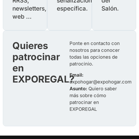
RRSS,
señalización
del
newsletters,
específica.
Salón.
web ...
Quieres
Ponte en contacto con
nosotros para conocer
patrocinar
todas las opciones de
patrocinio.
en
Email:
EXPOREGAL?
expohogar@expohogar.com
Asunto:
Quiero saber
más sobre cómo
patrocinar en
EXPOREGAL