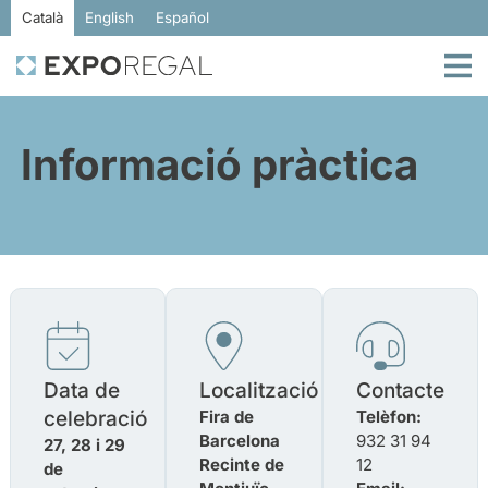
Català
English
Español
Informació pràctica
Data de
Localització
Contacte
celebració
Fira de
Telèfon:
Barcelona
932 31 94
27, 28 i 29
Recinte de
12
de