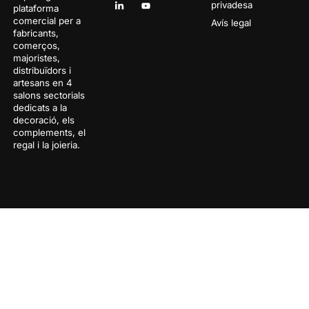
privadesa
plataforma
comercial per a
Avís legal
fabricants,
comerços,
majoristes,
distribuïdors i
artesans en 4
salons sectorials
dedicats a la
decoració, els
complements, el
regal i la joieria.