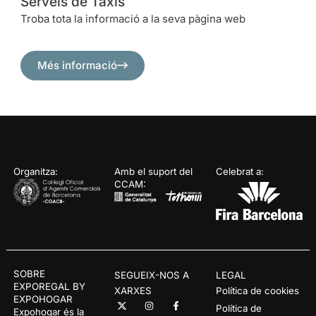
Serveis de Taxis
Troba tota la informació a la seva pàgina web
Més informació
Organitza:
Amb el suport del
Celebrat a:
CCAM:
SOBRE
SEGUEIX-NOS A
LEGAL
EXPOREGAL BY
XARXES
Política de cookies
EXPOHOGAR
Política de
Expohogar és la