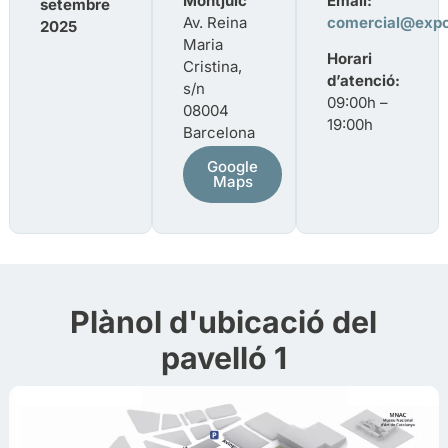
Montjuïc
Email:
setembre
Av. Reina
comercial@exp
2025
Maria
Horari
Cristina,
d’atenció:
s/n
09:00h –
08004
19:00h
Barcelona
Google
Maps
Plànol d'ubicació del
pavelló 1