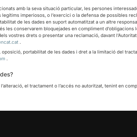
ionats amb la seva situació particular, les persones interessa
 legítims imperiosos, o l’exercici o la defensa de possibles re
tabilitat de les dades en suport automatitzat a un altre responsa
més les conservarem bloquejades en compliment d’obligacions l
ls vostres drets o presentar una reclamació, davant l’Autoritat
encat.cat
.
 oposició, portabilitat de les dades i dret a la limitació del tr
om
.
ades?
lteració, el tractament o l’accés no autoritzat, tenint en comp