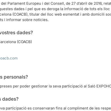
del Parlament Europeu i del Consell, de 27 d’abril de 2016, relat
aquestes dades i pel que es deroga la informació de tots els ll
Barcelona (COACB), titular del lloc web esmentat i amb domicili s
tats i informar sobre notícies.
 vostres dades?
 Barcelona (COACB)
oacb.com
es personals?
preses per poder gestionar la seva participació al Saló EXPOH
s dades?
va participació es conservaran fins al compliment de les respe