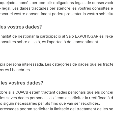
oquejades només per complir obligacions legals de conservació
ó legal. Les dades tractades per atendre les vostres consultes e
vocar el vostre consentiment podeu presentar la vostra sol·licit
 les vostres dades?
nalitat de gestionar la participació al Saló EXPOHOGAR és l’exe
consultes sobre el saló, és l’aportació del consentiment.
ia persona interessada. Les categories de dades que es tracten
ceres i bancàries.
a les vostres dades?
obre si a COACB estem tractant dades personals que els concer
 seves dades personals, així com a sol·licitar la rectificació de
o siguin necessàries per als fins que van ser recollides.
ressades podran sol·licitar la limitació del tractament de les