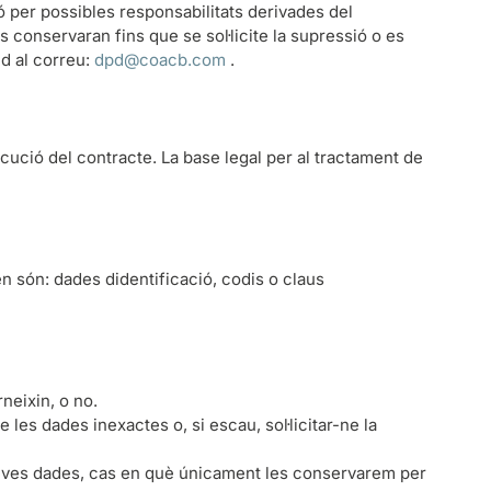
 per possibles responsabilitats derivades del
s conservaran fins que se sol·licite la supressió o es
ud al correu:
dpd@coacb.com
.
cució del contracte. La base legal per al tractament de
 són: dades didentificació, codis o claus
neixin, o no.
 les dades inexactes o, si escau, sol·licitar-ne la
 seves dades, cas en què únicament les conservarem per