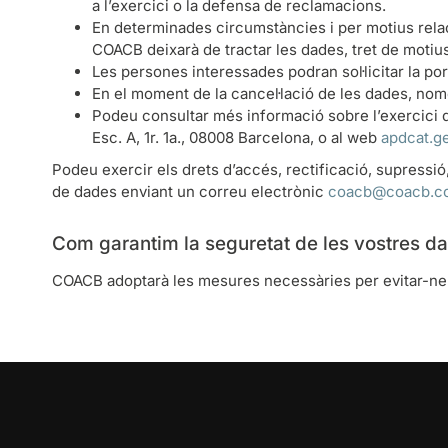
a l’exercici o la defensa de reclamacions.
En determinades circumstàncies i per motius relac
COACB deixarà de tractar les dades, tret de motius
Les persones interessades podran sol·licitar la por
En el moment de la cancel·lació de les dades, no
Podeu consultar més informació sobre l’exercici de
Esc. A, 1r. 1a., 08008 Barcelona, ​​o al web
apdcat.g
Podeu exercir els drets d’accés, rectificació, supressió,
de dades enviant un correu electrònic
coacb@coacb.c
Com garantim la seguretat de les vostres d
COACB adoptarà les mesures necessàries per evitar-ne l’a